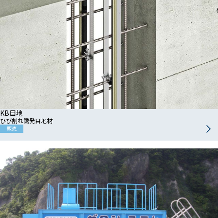
KB目地
ひび割れ誘発目地材
販売