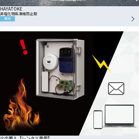
HAYATOKE
非塩化物系凍結防止剤
販売
火の要人【レンタル専用】