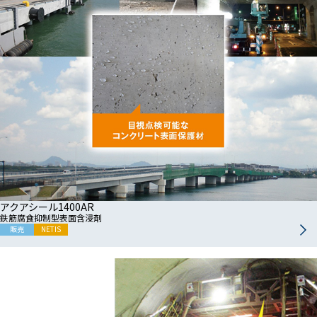
アクアシール1400AR
鉄筋腐食抑制型表面含浸剤
販売
NETIS