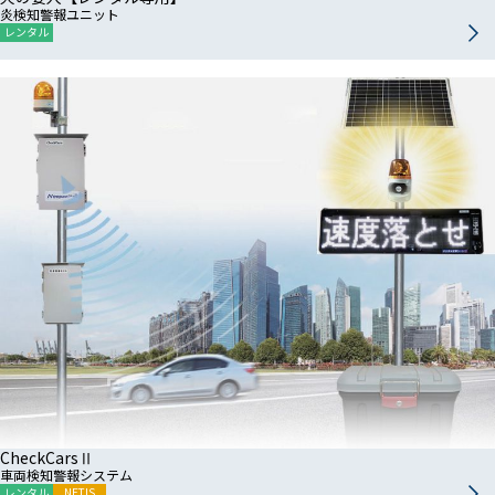
炎検知警報ユニット
レンタル
CheckCarsⅡ
車両検知警報システム
レンタル
NETIS