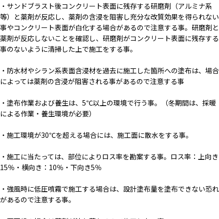
・サンドブラスト後コンクリート表面に残存する研磨剤（アルミナ系
等）と薬剤が反応し、薬剤の含浸を阻害し充分な改質効果を得られない
事やコンクリート表面が白化する場合があるので注意する事。研磨剤と
薬剤が反応しないことを確認し、研磨剤がコンクリート表面に残存する
事のないように清掃した上で施工をする事。
・防水材やシラン系表面含浸材を過去に施工した箇所への塗布は、場合
によっては薬剤の含浸が阻害される事があるので注意する事
・塗布作業および養生は、5℃以上の環境で行う事。（冬期間は、採暖
による作業・養生環境が必要）
・施工環境が30℃を超える場合には、施工面に散水をする事。
・施工に当たっては、部位によりロス率を勘案する事。ロス率：上向き
15％・横向き：10％・下向き5％
・強風時に低圧噴霧で施工する場合は、設計塗布量を塗布できない恐れ
があるので注意する事。