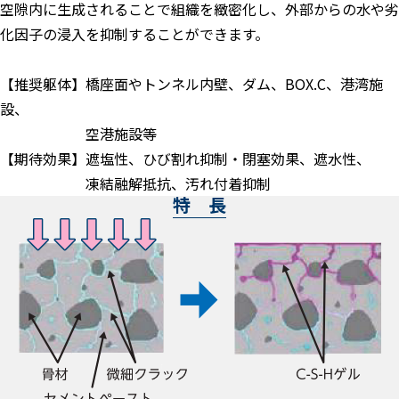
空隙内に生成されることで組織を緻密化し、外部からの水や劣
化因子の浸入を抑制することができます。
【推奨躯体】橋座面やトンネル内壁、ダム、BOX.C、港湾施
設、
空港施設等
【期待効果】遮塩性、ひび割れ抑制・閉塞効果、遮水性、
凍結融解抵抗、汚れ付着抑制
特 長