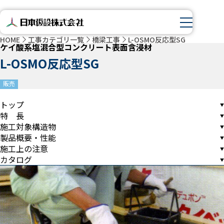
HOME
工事カテゴリ一覧
橋梁工事
L-OSMO反応型SG
ケイ酸系塩混合型コンクリート表面含浸材
L-OSMO反応型SG
販売
トップ
特 長
施工対象構造物
製品概要・性能
施工上の注意
カタログ