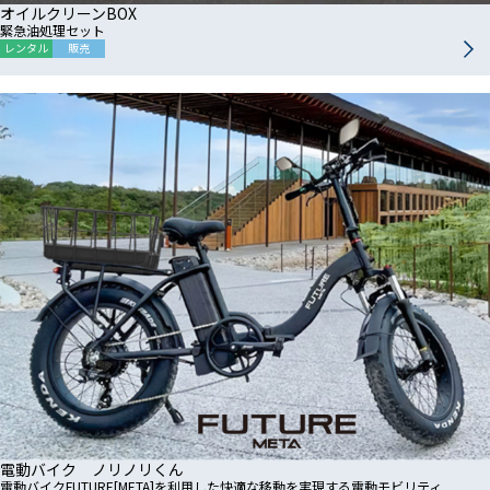
オイルクリーンBOX
緊急油処理セット
レンタル
販売
電動バイク ノリノリくん
電動バイクFUTURE[META]を利用した快適な移動を実現する電動モビリティ