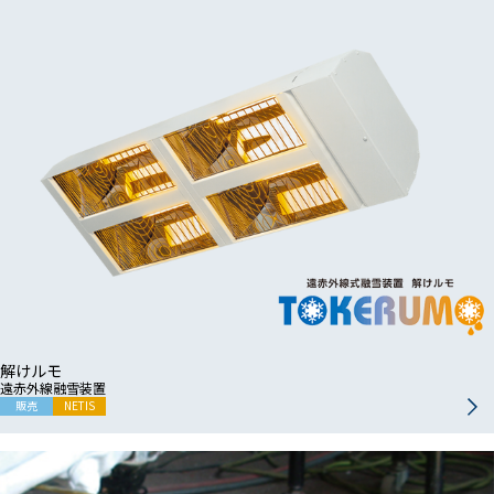
解けルモ
遠赤外線融雪装置
販売
NETIS