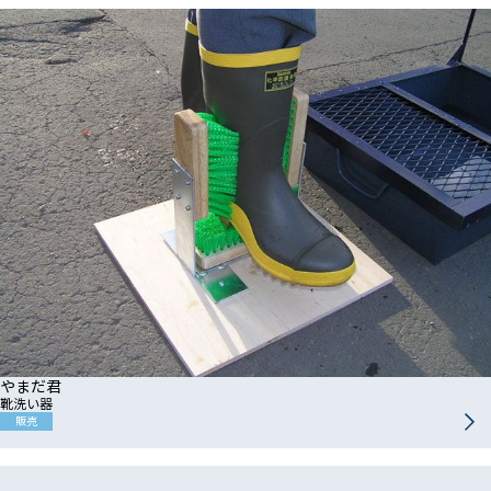
やまだ君
靴洗い器
販売