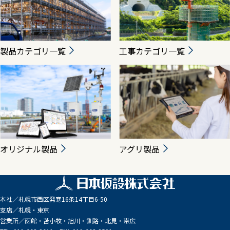
製品カテゴリ一覧
工事カテゴリ一覧
オリジナル製品
アグリ製品
本社／
札幌市西区発寒16条14丁目6-50
支店／
札幌・東京
営業所／
函館・苫小牧・旭川・釧路・北見・帯広