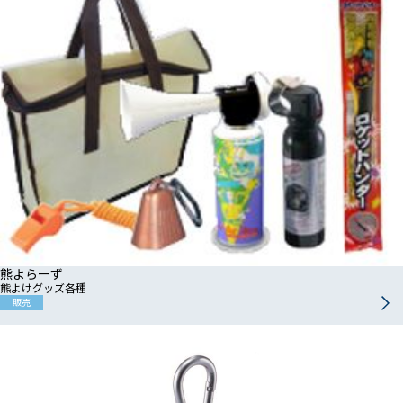
熊よらーず
熊よけグッズ各種
販売