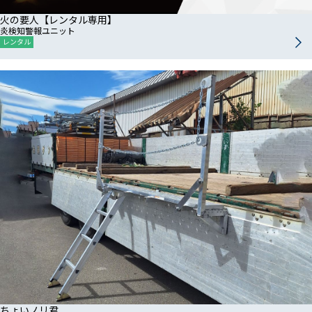
火の要人【レンタル専用】
炎検知警報ユニット
レンタル
ちょいノリ君