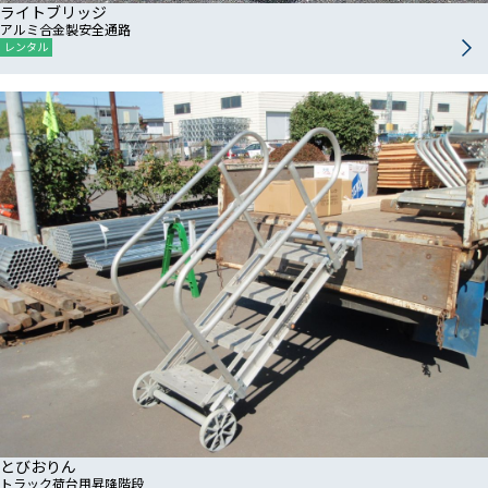
ライトブリッジ
アルミ合金製安全通路
レンタル
とびおりん
トラック荷台用昇降階段