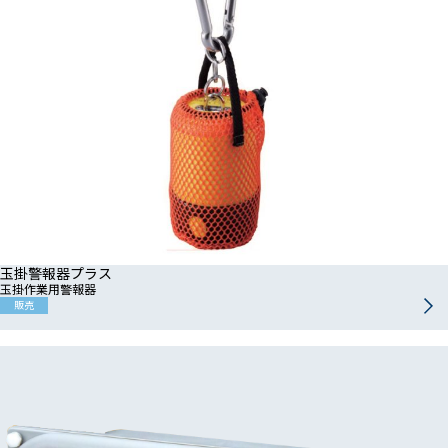
玉掛警報器プラス
玉掛作業用警報器
販売