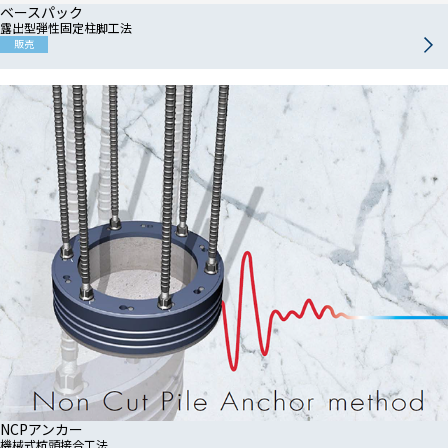
ベースパック
露出型弾性固定柱脚工法
販売
NCPアンカー
機械式杭頭接合工法