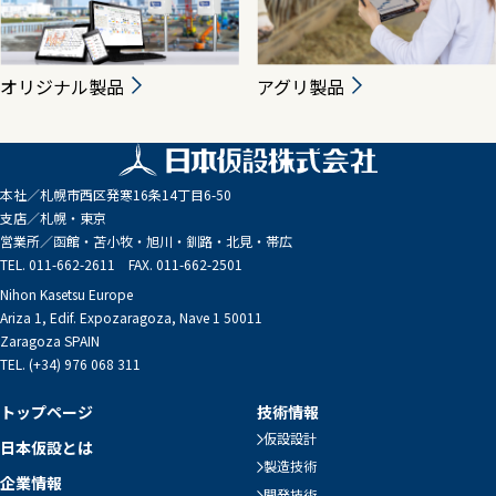
オリジナル製品
アグリ製品
本社／
札幌市西区発寒16条14丁目6-50
支店／
札幌・東京
営業所／
函館・苫小牧・旭川・釧路・北見・帯広
TEL. 011-662-2611 FAX. 011-662-2501
Nihon Kasetsu Europe
Ariza 1, Edif. Expozaragoza, Nave 1 50011
Zaragoza SPAIN
TEL. (+34) 976 068 311
トップページ
技術情報
仮設設計
日本仮設とは
製造技術
企業情報
開発技術