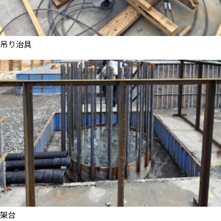
吊り治具
架台