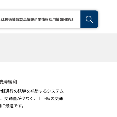
とは
技術情報
製品情報
企業情報
採用情報
NEWS
渋滞緩和
片側通行の誘導を補助するシステム
て、交通量が少なく、上下線の交通
用に最適です。