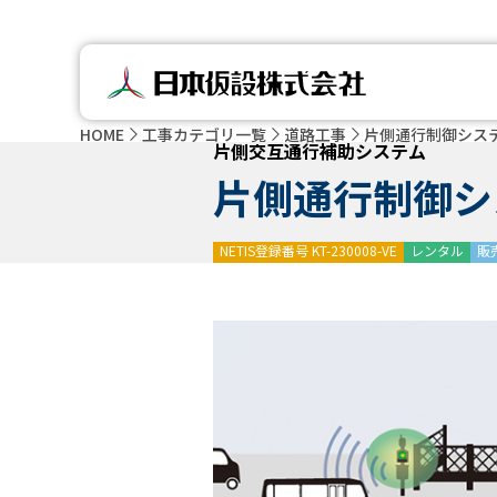
HOME
工事カテゴリ一覧
道路工事
片側通行制御シス
片側交互通行補助システム
片側通行制御シ
NETIS登録番号 KT-230008-VE
レンタル
販