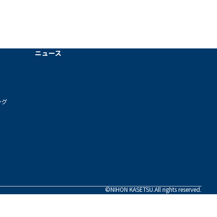
ニュース
ング
©NIHON KASETSU.All rights reserved.