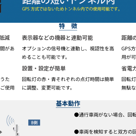
特 徴
低減
表示器などの機器と連動可能
距離
間があ
オプションの信号機と連動し、視認性を高
GPS
めることも可能です。
用が可
設置・設定が簡単
省電
うた
回転灯の赤・青それぞれの点灯時間は簡単
回転灯
ご使用
に調整、変更可能です。
無駄な
基本動作
●通行車両がない場合、回
●車両を検知すると双方の