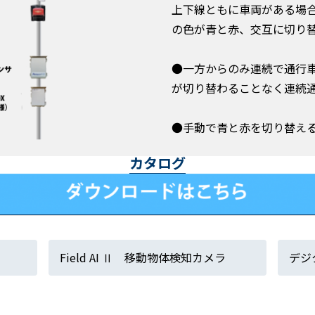
上下線ともに車両がある場
の色が青と赤、交互に切り
●一方からのみ連続で通行
が切り替わることなく連続
●手動で青と赤を切り替え
カタログ
Field AI Ⅱ 移動物体検知カメラ
デジ