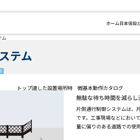
ホーム
日本仮設
テム
ステム
売
トップ
適した設置場所
特 徴
基本動作
カタログ
無駄な待ち時間を減らし
片側通行制御システムは、
です。工事現場などにおい
量に偏りのある道路での使