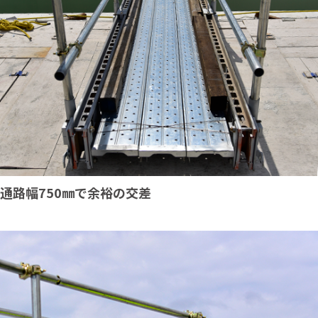
通路幅750㎜で余裕の交差