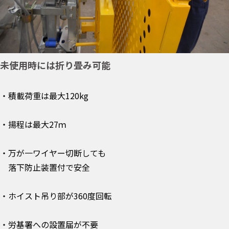
未使用時には折り畳み可能
・積載荷重は最大120kg
・揚程は最大27ｍ
・万が一ワイヤー切断しても
落下防止装置付で安全
・ホイスト吊り部が360度回転
・労基署への設置届が不要