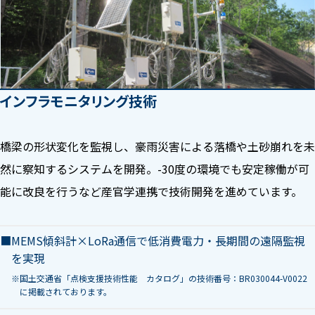
インフラモニタリング技術
橋梁の形状変化を監視し、豪雨災害による落橋や土砂崩れを未
然に察知するシステムを開発。-30度の環境でも安定稼働が可
能に改良を行うなど産官学連携で技術開発を進めています。
MEMS傾斜計×LoRa通信で低消費電力・長期間の遠隔監視
を実現
国土交通省「点検支援技術性能 カタログ」の技術番号：BR030044-V0022
に掲載されております。