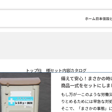
ホーム
日本仮設
トップ
仕 様
セット内容
カタログ
備えて安心！まさかの時
商品一式をセットにしま
もし万が一このような労働
りとめるためには早急な対
そこで、「まさかの事態」