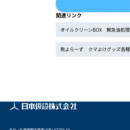
関連リンク
オイルクリーンBOX 緊急油処理
熊よらーず クマよけグッズ各種
本社／
札幌市西区発寒16条14丁目6-50