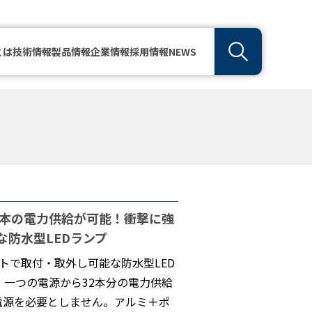
とは
技術情報
製品情報
企業情報
採用情報
NEWS
2本の電力供給が可能！衝撃に強
な防水型LEDランプ
トで取付・取外し可能な防水型LED
、一つの電源から32本分の電力供給
電源を必要としません。アルミ＋ポ