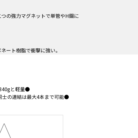
二つの強力マグネットで単管やH鋼に
ネート樹脂で衝撃に強い。
●L598mm、φ32.2mm、質量340gと軽量
●本体間の延長ケーブル(5m)同士の連結は最大4本まで可能