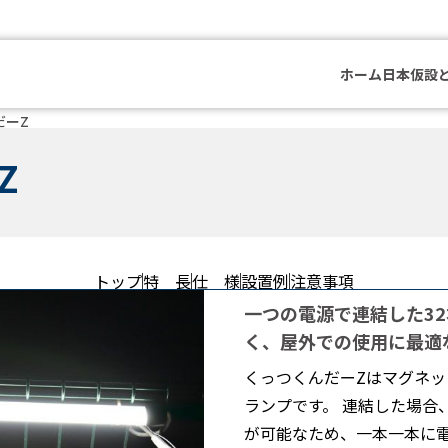
ホーム
日本仮設
だーZ
Z
トップ
特 長
仕 様
設置例
注意事項
一つの電源で連結した3
く、屋外での使用に最適
くっつくんだーZはマグネッ
ランプです。 連結した場合
が可能なため、一本一本に