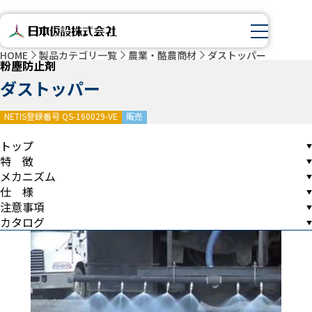
HOME
製品カテゴリ一覧
農業・酪農商材
ダストッパー
粉塵防止剤
ダストッパー
NETIS登録番号 QS-160029-VE
販売
トップ
特 徴
メカニズム
仕 様
注意事項
カタログ