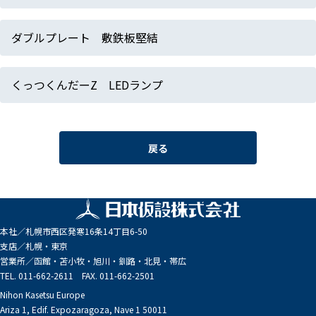
ダブルプレート 敷鉄板堅結
くっつくんだーZ LEDランプ
戻る
本社／
札幌市西区発寒16条14丁目6-50
支店／
札幌・東京
営業所／
函館・苫小牧・旭川・釧路・北見・帯広
TEL. 011-662-2611 FAX. 011-662-2501
Nihon Kasetsu Europe
Ariza 1, Edif. Expozaragoza, Nave 1 50011