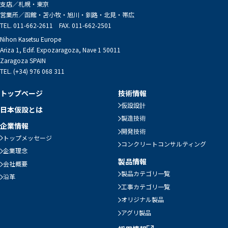
支店／
札幌・東京
営業所／
函館・苫小牧・旭川・釧路・北見・帯広
TEL. 011-662-2611 FAX. 011-662-2501
Nihon Kasetsu Europe
Ariza 1, Edif. Expozaragoza, Nave 1 50011
Zaragoza SPAIN
TEL. (+34) 976 068 311
トップページ
技術情報
仮設設計
日本仮設とは
製造技術
企業情報
開発技術
トップメッセージ
コンクリートコンサルティング
企業理念
製品情報
会社概要
製品カテゴリ一覧
沿革
工事カテゴリ一覧
オリジナル製品
アグリ製品