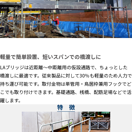
軽量で簡単設置、短いスパンでの橋渡しに
LAブリッジは近距離～中距離用の仮設通路で、ちょっとした
橋渡しに最適です。従来製品に対して30％も軽量のため人力で
持ち運び可能です。取付金物は単管用・鳥居枠兼用フックでど
こでも取り付けできます。基礎通路、桟橋、配筋足場などで活
躍します。
特 徴