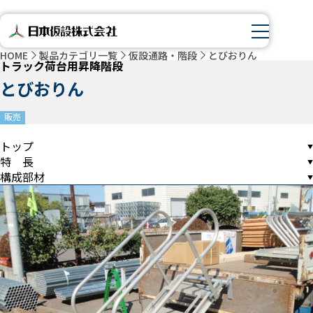
HOME
製品カテゴリ一覧
仮設通路・階段
とびおりん
トラック荷台用昇降階段
とびおりん
販売
トップ
特 長
構成部材