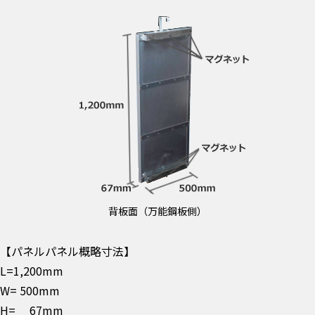
背板面（万能鋼板側）
【パネルパネル概略寸法】
L=1,200mm
W= 500mm
H= 67mm