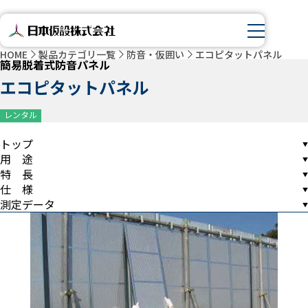
HOME
製品カテゴリ一覧
防音・仮囲い
エコピタットパネル
簡易脱着式防音パネル
エコピタットパネル
レンタル
トップ
用 途
特 長
仕 様
測定データ