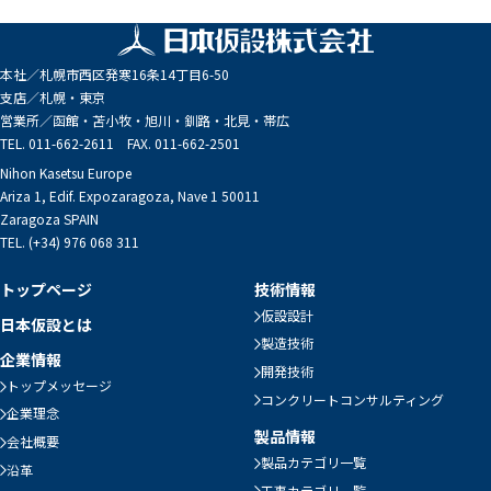
本社／
札幌市西区発寒16条14丁目6-50
支店／
札幌・東京
営業所／
函館・苫小牧・旭川・釧路・北見・帯広
TEL. 011-662-2611 FAX. 011-662-2501
Nihon Kasetsu Europe
Ariza 1, Edif. Expozaragoza, Nave 1 50011
Zaragoza SPAIN
TEL. (+34) 976 068 311
トップページ
技術情報
仮設設計
日本仮設とは
製造技術
企業情報
開発技術
トップメッセージ
コンクリートコンサルティング
企業理念
製品情報
会社概要
製品カテゴリ一覧
沿革
工事カテゴリ一覧