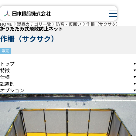
HOME
製品カテゴリ一覧
防音・仮囲い
作柵（サクサク）
折りたたみ式飛散防止ネット
作柵（サクサク）
販売
トップ
特徴
仕様
設置例
オプション