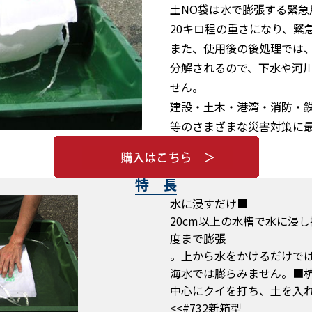
土NO袋は水で膨張する緊急
20キロ程の重さになり、緊
また、使用後の後処理では
分解されるので、下水や河
せん。
建設・土木・港湾・消防・
等のさまざまな災害対策に
特 長
■水に浸すだけ
20cm以上の水槽で水に浸し
度まで膨張
中心にクイを打ち、土を入
<#732新箱型>