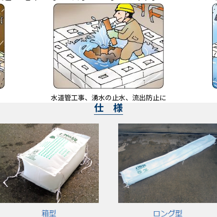
に
水道管工事、湧水の止水、流出防止に
仕 様