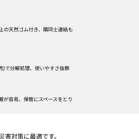
止の天然ゴム付き、隣同士連結も
脱水処理剤マルメルト(別売)で分解処理、使いやすさ抜群！
！運搬が容易、保管にスペースをとり
災害対策に最適です。