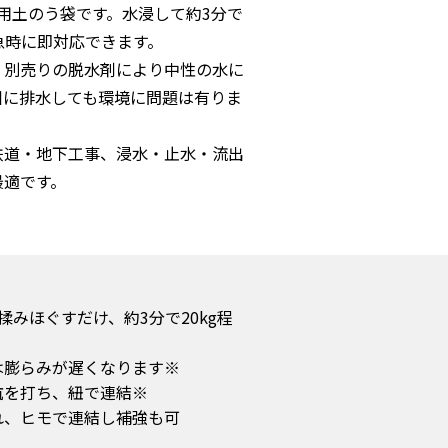
用土のう袋です。水浸して約3分で
急時に即対応できます。
、別売りの脱水剤により中性の水に
川に排水しても環境に問題は有りま
鉄道・地下工事、浸水・止水・流出
最適です。
揉みほぐすだけ、約3分で20kg程
※上から水をかけるだけでは膨らみが遅くなります。
※海水では膨らみません。■杭を打ち、紐で連結
れ、ヒモで連結し補強も可