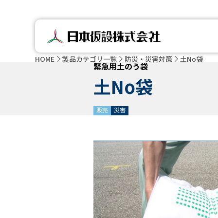
HOME
製品カテゴリ一覧
防災・災害対策
土No袋
緊急用土のう袋
土No袋
販売
災害