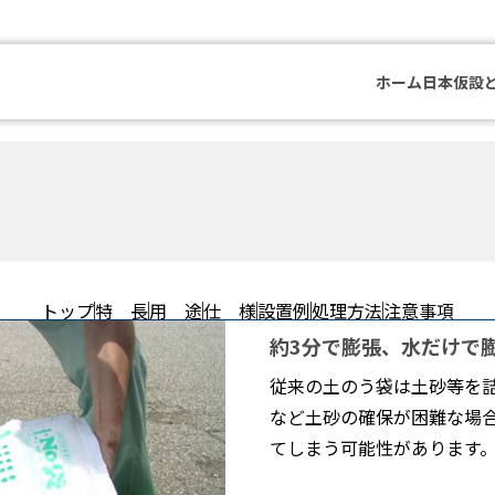
ホーム
日本仮設
トップ
特 長
用 途
仕 様
設置例
処理方法
注意事項
約3分で膨張、水だけで
従来の土のう袋は土砂等を
など土砂の確保が困難な場
てしまう可能性があります