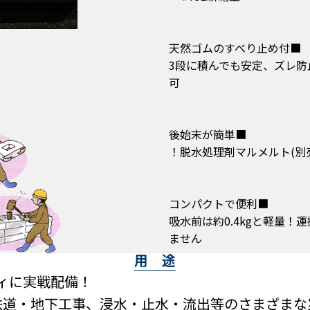
■天然ゴムのすべり止め付
3段に積んでも安定、ズレ防
可
■後始末が簡単
■コンパクトで便利
吸水前は約0.4kgと軽量
ません
用 途
ィに実戦配備！
鉄道・地下工事、浸水・止水・流出等のさまざまな