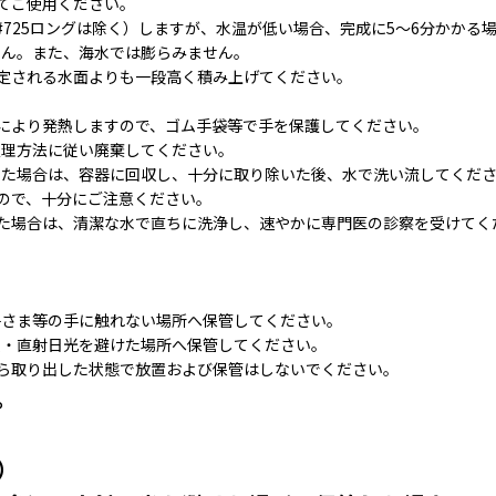
てご使用ください。
#725ロングは除く）しますが、水温が低い場合、完成に5～6分かかる
せん。また、海水では膨らみません。
定される水面よりも一段高く積み上げてください。
により発熱しますので、ゴム手袋等で手を保護してください。
処理方法に従い廃棄してください。
した場合は、容器に回収し、十分に取り除いた後、水で洗い流してくだ
ので、十分にご注意ください。
た場合は、清潔な水で直ちに洗浄し、速やかに専門医の診察を受けてく
子さま等の手に触れない場所へ保管してください。
湿・直射日光を避けた場所へ保管してください。
ら取り出した状態で放置および保管はしないでください。
。
）