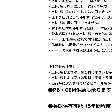
・河川の氾濫などに際しては状況に応じ
・土No袋は真水に浸し、約3分で完成（
・土No袋は海水に対しては使用できま
・止水を目的として使用する場合は、想
・土No袋の再使用はできません。
・脱水処理材を使用する際は、化学反応
・脱水処理を終えた土No袋は自治体の
・万一、土No袋が破れて内容物が流出
作業時には足元が滑りやすくなります
・万一、吸水剤や脱水処理剤が目に入っ
【保管時の注意】
・土No袋および脱水処理材は小さいお
・土No袋および脱水処理材は高温・多
・出荷時に封入されているビニール袋か
●PB・OEM供給も承ります
●長期保存可能（5年間程度