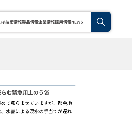
とは
技術情報
製品情報
企業情報
採用情報
NEWS
膨らむ緊急用土のう袋
詰めて膨らませていますが、都会地
合、水害による浸水の手当てが遅れ
。