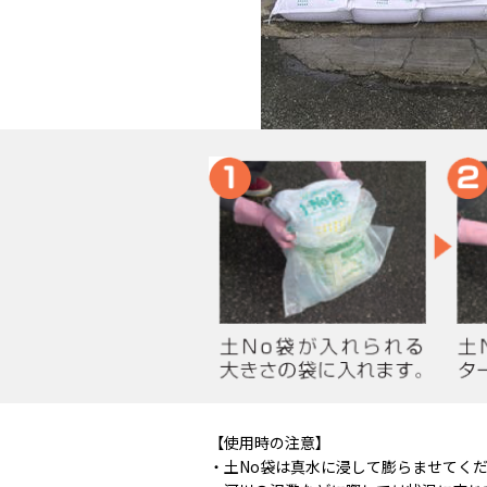
【使用時の注意】
・土No袋は真水に浸して膨らませてく