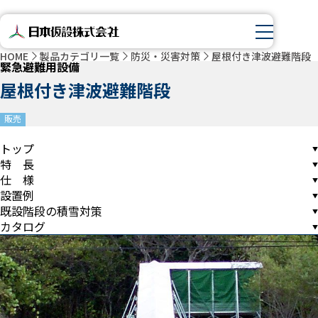
HOME
製品カテゴリ一覧
防災・災害対策
屋根付き津波避難階段
緊急避難用設備
屋根付き津波避難階段
販売
トップ
特 長
仕 様
設置例
既設階段の積雪対策
カタログ