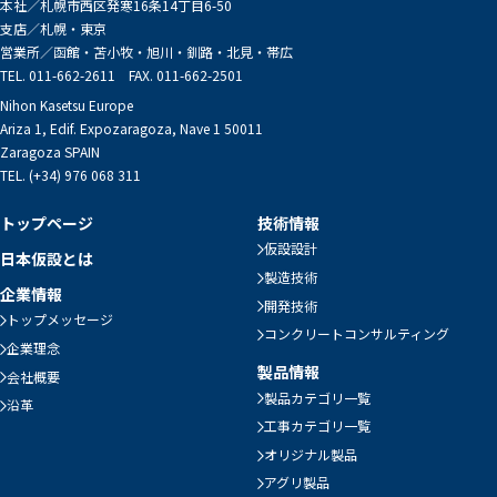
本社／
札幌市西区発寒16条14丁目6-50
支店／
札幌・東京
営業所／
函館・苫小牧・旭川・釧路・北見・帯広
TEL. 011-662-2611 FAX. 011-662-2501
Nihon Kasetsu Europe
Ariza 1, Edif. Expozaragoza, Nave 1 50011
Zaragoza SPAIN
TEL. (+34) 976 068 311
トップページ
技術情報
仮設設計
日本仮設とは
製造技術
企業情報
開発技術
トップメッセージ
コンクリートコンサルティング
企業理念
製品情報
会社概要
製品カテゴリ一覧
沿革
工事カテゴリ一覧
オリジナル製品
アグリ製品