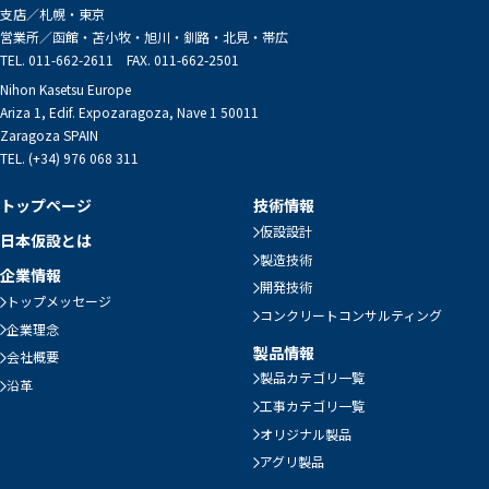
支店／
札幌・東京
営業所／
函館・苫小牧・旭川・釧路・北見・帯広
TEL. 011-662-2611 FAX. 011-662-2501
Nihon Kasetsu Europe
Ariza 1, Edif. Expozaragoza, Nave 1 50011
Zaragoza SPAIN
TEL. (+34) 976 068 311
トップページ
技術情報
仮設設計
日本仮設とは
製造技術
企業情報
開発技術
トップメッセージ
コンクリートコンサルティング
企業理念
製品情報
会社概要
製品カテゴリ一覧
沿革
工事カテゴリ一覧
オリジナル製品
アグリ製品