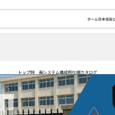
ホーム
日本仮設
トップ
特 長
システム構成例
仕様
カタログ