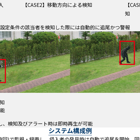
入
【CASE2】移動方向による検知
【CA
知
設定条件の該当者を検知した際には自動的に追尾かつ警報
知
能
し、検知及びアラート時は即時再生が可能
システム構成例
動旋回)で監視・録画し、侵入者の発見時は自動で追尾を開始、