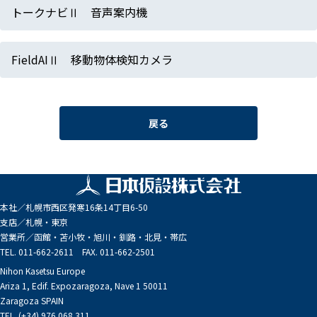
トークナビⅡ 音声案内機
FieldAIⅡ 移動物体検知カメラ
戻る
本社／
札幌市西区発寒16条14丁目6-50
支店／
札幌・東京
営業所／
函館・苫小牧・旭川・釧路・北見・帯広
TEL. 011-662-2611 FAX. 011-662-2501
Nihon Kasetsu Europe
Ariza 1, Edif. Expozaragoza, Nave 1 50011
Zaragoza SPAIN
TEL. (+34) 976 068 311