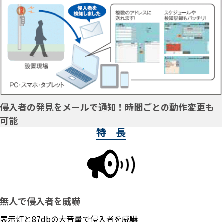
侵入者の発見をメールで通知！時間ごとの動作変更も
可能
特 長
無人で侵入者を威嚇
表⽰灯と87dbの大音量で侵入者を威嚇