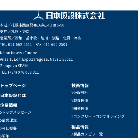
本社／
札幌市西区発寒16条14丁目6-50
支店／
札幌・東京
営業所／
函館・苫小牧・旭川・釧路・北見・帯広
TEL. 011-662-2611 FAX. 011-662-2501
Nihon Kasetsu Europe
Ariza 1, Edif. Expozaragoza, Nave 1 50011
Zaragoza SPAIN
TEL. (+34) 976 068 311
トップページ
技術情報
仮設設計
日本仮設とは
製造技術
企業情報
開発技術
トップメッセージ
コンクリートコンサルティング
企業理念
製品情報
会社概要
製品カテゴリ一覧
沿革