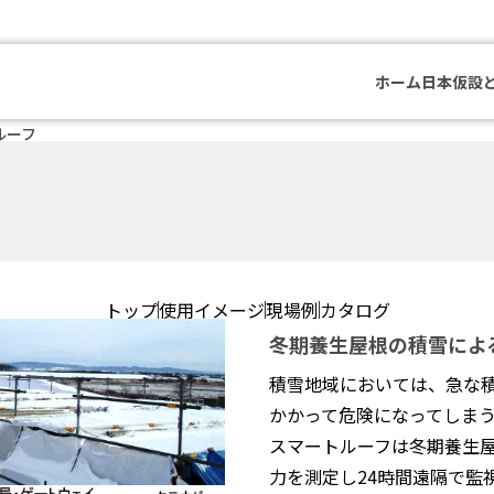
ホーム
日本仮設
ルーフ
トップ
使用イメージ
現場例
カタログ
冬期養生屋根の積雪によ
積雪地域においては、急な
かかって危険になってしま
スマートルーフは冬期養生
力を測定し24時間遠隔で監