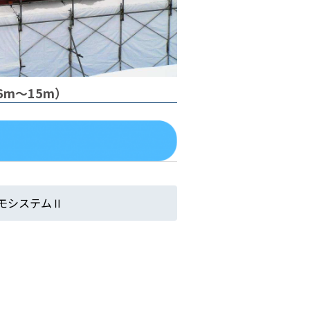
m～15m）
モシステムⅡ