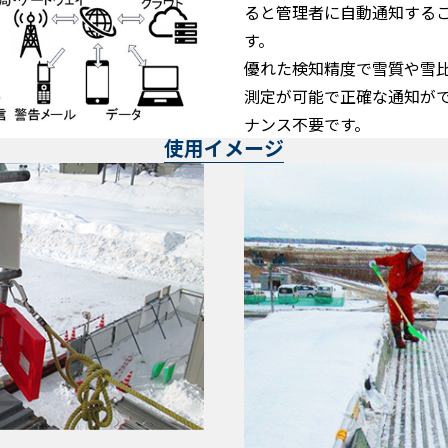
ると管理者に自動通知する
す。
優れた検知精度で雪質や雪
測定が可能で正確な通知が
ナンス不要です。
使用イメージ