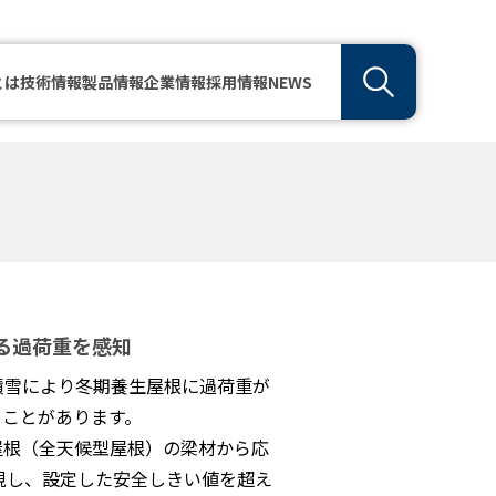
とは
技術情報
製品情報
企業情報
採用情報
NEWS
る過荷重を感知
積雪により冬期養生屋根に過荷重が
うことがあります。
屋根（全天候型屋根）の梁材から応
視し、設定した安全しきい値を超え