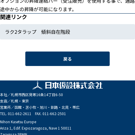
オプションの昇降連結バー（受注販売）を使用する事で、通路
途中からの昇降が可能になります。
関連リンク
ラク2タラップ 傾斜自在階段
戻る
本社／
札幌市西区発寒16条14丁目6-50
支店／
札幌・東京
営業所／
函館・苫小牧・旭川・釧路・北見・帯広
TEL. 011-662-2611 FAX. 011-662-2501
Nihon Kasetsu Europe
Ariza 1, Edif. Expozaragoza, Nave 1 50011
Zaragoza SPAIN