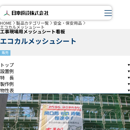
HOME
製品カテゴリ一覧
安全・保安用品
エコカルメッシュシート
工事現場用メッシュシート看板
エコカルメッシュシート
販売
トップ
設置例
特 長
製作例
物性表