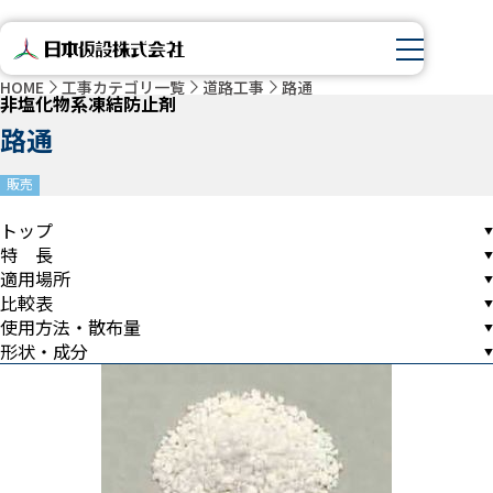
HOME
工事カテゴリ一覧
道路工事
路通
非塩化物系凍結防止剤
路通
販売
トップ
特 長
適用場所
比較表
使用方法・散布量
形状・成分