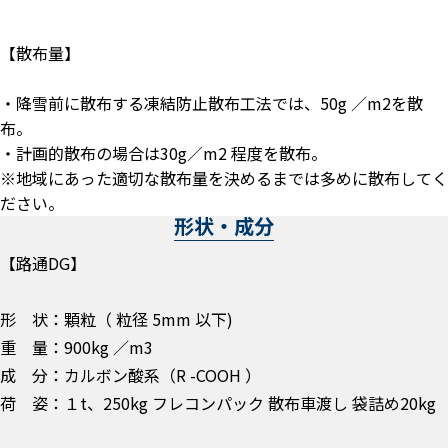
【散布量】
・降雪前に散布する凍結防止散布工法では、50g ／m2を散
布。
・計画的散布の場合は30g／m2 程度を散布。
※地域にあった適切な散布量を決めるまでは多めに散布してく
ださい。
形状・成分
【路通DG】
形 状：顆粒（ 粒径 5mm 以下)
重 量：900kg ／m3
成 分：カルボン酸系（R -COOH ）
荷 姿：１t、250kg フレコンパック 散布車渡し 袋詰め20kg