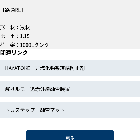
【路通RL】
形 状：液状
比 重：1.15
荷 姿：1000Lタンク
関連リンク
HAYATOKE 非塩化物系凍結防止剤
解けルモ 遠赤外線融雪装置
トカステップ 融雪マット
戻る