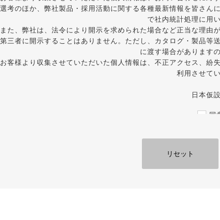
選考のほか、弊社製品・採用活動に関する各種最新情報を皆さん
で社内統計処理に用
また、弊社は、法令により開示を求められた場合など正当な理由
第三者に開示することはありません。ただし、カタログ・製品等
に渡す場合があります
お客様より収集させていただいた個人情報は、不正アクセス、紛
利用させて
日本仮
同
必