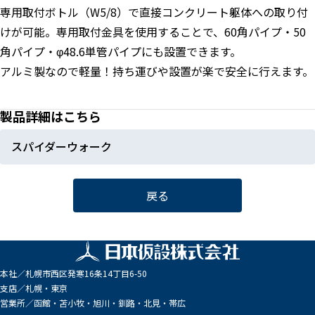
専用取付ボトル（W5/8）で直接コンクリート躯体への取り付
けが可能。専用取付金具を使用することで、60角パイプ・50
角パイプ・φ48.6単管パイプにも設置できます。
アルミ製なので軽量！持ち運びや設置が楽で安全に行えます。
製品詳細はこちら
スパイダーウォーク
戻る
本社／
札幌市西区発寒16条14丁目6-50
支店／
札幌・東京
営業所／
函館・苫小牧・旭川・釧路・北見・帯広