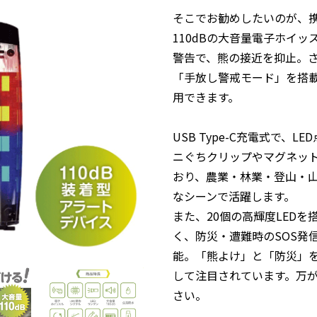
そこでお勧めしたいのが、携帯
110dBの大音量電子ホイッ
警告で、熊の接近を抑止。
「手放し警戒モード」を搭
用できます。
USB Type-C充電式で、
ニぐちクリップやマグネッ
おり、農業・林業・登山・
なシーンで活躍します。
また、20個の高輝度LED
く、防災・遭難時のSOS発
能。「熊よけ」と「防災」
して注目されています。万
さい。