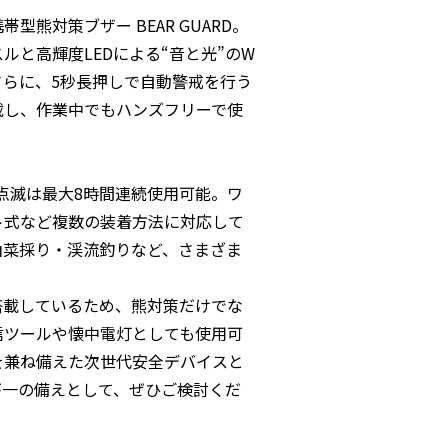
型熊対策ブザー BEAR GUARD。
スルと高輝度LEDによる“音と光”のW
さらに、5秒長押しで自動警戒を行う
載し、作業中でもハンズフリーで使
LED点滅は最大8時間連続使用可能。ワ
ト式など複数の装着方法に対応して
山菜採り・渓流釣りなど、さまざま
を搭載しているため、熊対策だけでな
信ツールや懐中電灯としても使用可
を兼ね備えた次世代安全デバイスと
が一の備えとして、ぜひご検討くだ