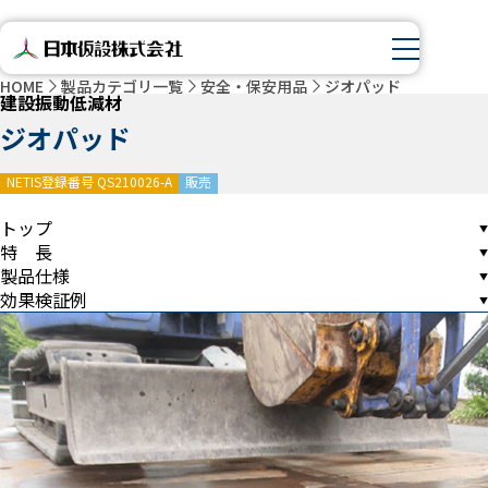
HOME
製品カテゴリ一覧
安全・保安用品
ジオパッド
建設振動低減材
ジオパッド
NETIS登録番号 QS210026-A
販売
トップ
特 長
製品仕様
効果検証例