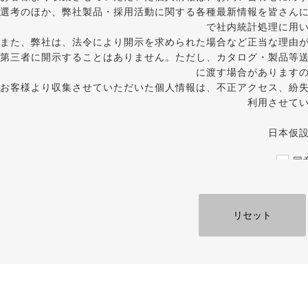
選考のほか、弊社製品・採用活動に関する各種最新情報を皆さん
で社内統計処理に用
また、弊社は、法令により開示を求められた場合など正当な理由
第三者に開示することはありません。ただし、カタログ・製品等
に渡す場合があります
お客様より収集させていただいた個人情報は、不正アクセス、紛
利用させて
日本仮
同
必