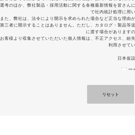
選考のほか、弊社製品・採用活動に関する各種最新情報を皆さん
で社内統計処理に用
また、弊社は、法令により開示を求められた場合など正当な理由
第三者に開示することはありません。ただし、カタログ・製品等
に渡す場合があります
お客様より収集させていただいた個人情報は、不正アクセス、紛
利用させて
日本仮
同
必