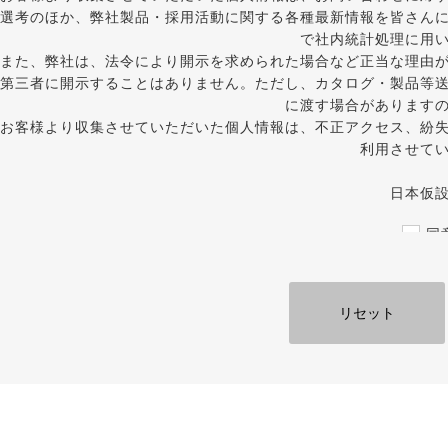
選考のほか、弊社製品・採用活動に関する各種最新情報を皆さん
で社内統計処理に用
また、弊社は、法令により開示を求められた場合など正当な理由
第三者に開示することはありません。ただし、カタログ・製品等
に渡す場合があります
お客様より収集させていただいた個人情報は、不正アクセス、紛
利用させて
日本仮
同
必