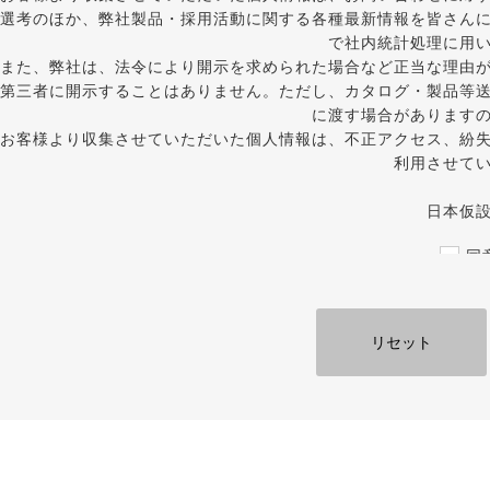
選考のほか、弊社製品・採用活動に関する各種最新情報を皆さん
で社内統計処理に用
また、弊社は、法令により開示を求められた場合など正当な理由
第三者に開示することはありません。ただし、カタログ・製品等
に渡す場合があります
お客様より収集させていただいた個人情報は、不正アクセス、紛
利用させて
日本仮
同
必